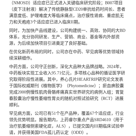
（NMOSD）适应症已正式进入关键临床研究阶段；B007项目
（皮下注射液）解决了传统静脉型CD20单抗给药时间长、患者
满意度低、护理难度大等临床痛点，治疗膜性肾病、重症肌无
力和天疱疮3个适应症已进入临床II期。
同时，为加快产品线建设，公司构建统一、高效、协同的大BD
体系，充分协同研发、生产、营销、商业、基金等内外部资
源，为后续加快项目引进奠定了良好基础。
在优化新药布局的同时，公司亦在中药、罕见病等优势领域持
续深耕细作。
中药方面，公司守正创新，深化大品种大品牌战略。2024年，
中药板块实现工业收入95.71亿元，多项核心品种的循证医学研
究取得阶段性进展。其中，养心氏片HEARTRIP研究论文发表
于国际权威期刊《植物医学》（Phytomedicine）；瘀血痹胶囊
完成2000例慢性肌肉骨骼疼痛真实世界研究的病例入组；胃复
春胶囊治疗慢性萎缩性胃炎的随机对照试验研究（RCT）进展
顺利。
罕见病方面，公司已有51个在产品种，覆盖67个适应症，行业
领先优势明显。报告期内，上药睿尔重点产品SRD4610（用于
治疗肌萎缩侧索硬化症，ALS），已提交国内III期临床试验申
请，并获得美国FDA孤儿药认定（ODD）。