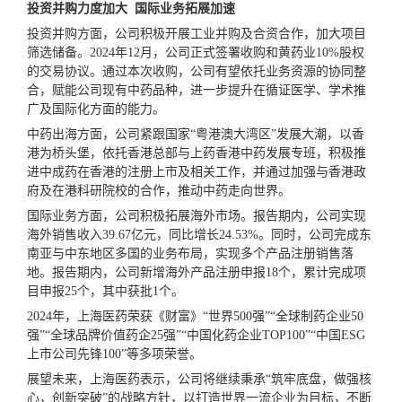
投资并购力度加大 国际业务拓展加速
投资并购方面，公司积极开展工业并购及合资合作，加大项目
筛选储备。2024年12月，公司正式签署收购和黄药业10%股权
的交易协议。通过本次收购，公司有望依托业务资源的协同整
合，赋能公司现有中药品种，进一步提升在循证医学、学术推
广及国际化方面的能力。
中药出海方面，公司紧跟国家“粤港澳大湾区”发展大潮，以香
港为桥头堡，依托香港总部与上药香港中药发展专班，积极推
进中成药在香港的注册上市及相关工作，并通过加强与香港政
府及在港科研院校的合作，推动中药走向世界。
国际业务方面，公司积极拓展海外市场。报告期内，公司实现
海外销售收入39.67亿元，同比增长24.53%。同时，公司完成东
南亚与中东地区多国的业务布局，实现多个产品注册销售落
地。报告期内，公司新增海外产品注册申报18个，累计完成项
目申报25个，其中获批1个。
2024年，上海医药荣获《财富》“世界500强”“全球制药企业50
强”“全球品牌价值药企25强”“中国化药企业TOP100”“中国ESG
上市公司先锋100”等多项荣誉。
展望未来，上海医药表示，公司将继续秉承“筑牢底盘，做强核
心，创新突破”的战略方针，以打造世界一流企业为目标，不断