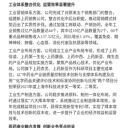
工业体系整合优化 运营效率显著提升
工业营销体系方面，公司完成了对原来五个销售部门的整合，
组建新上药销售公司，整合优化中后台职能，推动营销模式转
型迈出了实质性步伐。通过加强工商联动、产销协同，全年工
业销售过亿产品数量达44个，其中过10亿产品数量为2个，60个
重点品种销售收入137.32亿元，同比增长1.43%，覆盖免疫、精
神神经、肿瘤、心血管、消化代谢及抗感染等领域。
工业产业布局方面，公司成立工业产业布局专班，形成了上药
信谊、上药第一生化+上药康丽、上药中西、上药新亚、微生态
的产业产品规划实施方案，聚焦产品核心技术，优化产业布
局。公司旗下上药杏灵、上药新亚作为科研项目主要完成单
位，以“中药全产业链质量控制技术创新与支撑体系构建及应
用”“化学药品关键评价技术和标准协同创新与应用”两个项目分
别荣获2023年度上海市科技进步奖一等奖、二等奖。
工业生产制造方面，公司稳步推进原料、制剂一体化布局，同
时通过落实“六大降本举措”，系统推动工业制造降本增效，全
年完成精益项目161项，获得实用新型专利5项，实现了降本增
效与技术创新的双丰收，进一步提升了企业的经济效益和运营
效率。
医药商业融合发展 创新业务亮点纷呈