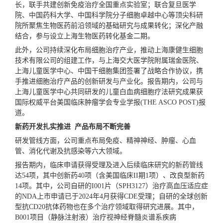
长，联手共建创新免疫治疗全国重点实验室；联合复旦医学
院、中国药科大学、中国科学院分子细胞卓越中心等顶尖科研
院所聚焦生物医药前沿领域的基础研究与成果转化；深化产融
结合，参与设立上海生物医药转化基金二期。
此外，公司持续深化布局细胞治疗产业，推动上海康健生细胞
技术有限公司的组建工作，与上海交大医学院附属瑞金医院、
上海儿童医学中心、中国干细胞集团签署了战略合作协议，携
手推进细胞治疗产品的创新研发与产业化。报告期内，公司与
上海儿童医学中心共同研发的儿童白血病细胞疗法研究成果获
国际权威平台美国临床肿瘤学会专业学报(THE ASCO POST)报
道。
新药开发扎实推进 产品布局不断完善
研发管线方面，公司重点布局免疫、精神神经、肿瘤、心血
管、消化代谢及抗感染等六大领域。
报告期内，临床申请获得受理及进入后续临床研究的新药管线
达54项，其中创新药40项（含美国临床II期1项）、改良型新药
14项。其中，公司自研的I001片（SPH3127）治疗高血压适应症
的NDA上市申请已于2024年4月获得CDE受理；自研的全球创新
型抗CD20抗体药物也在多个治疗领域取得研究进展。其中，
B001项目（静脉注射液）治疗视神经脊髓炎谱系疾病