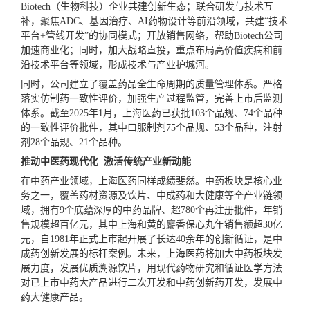
Biotech（生物科技）企业共建创新生态；联合研发与技术互
补，聚焦ADC、基因治疗、AI药物设计等前沿领域，共建“技术
平台+管线开发”的协同模式；开放销售网络，帮助Biotech公司
加速商业化；同时，加大战略直投，重点布局高价值疾病和前
沿技术平台等领域，形成技术与产业护城河。
同时，公司建立了覆盖药品全生命周期的质量管理体系。严格
落实仿制药一致性评价，加强生产过程监管，完善上市后监测
体系。截至2025年1月，上海医药已获批103个品规、74个品种
的一致性评价批件，其中口服制剂75个品规、53个品种，注射
剂28个品规、21个品种。
推动中医药现代化 激活传统产业新动能
在中药产业领域，上海医药同样成绩斐然。中药板块是核心业
务之一，覆盖药材资源及饮片、中成药和大健康等全产业链领
域，拥有9个底蕴深厚的中药品牌、超780个再注册批件，年销
售规模超百亿元，其中上海和黄的麝香保心丸年销售额超30亿
元，自1981年正式上市起开展了长达40余年的创新循证，是中
成药创新发展的标杆案例。未来，上海医药将加大中药板块发
展力度，发展优质溯源饮片，用现代药物研究和循证医学方法
对已上市中药大产品进行二次开发和中药创新药开发，发展中
药大健康产品。