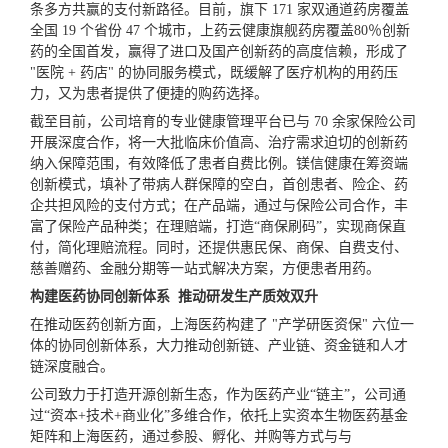
条多方共赢的支付新路径。目前，旗下 171 家双通道药房覆盖
全国 19 个省份 47 个城市，上药云健康旗舰药房覆盖80％创新
药的
全国首发
，赢得了进口及国产创新药的高度信赖，形成了
"医院 + 药店" 的协同服务模式，既缓解了医疗机构的用药压
力，又为患者提供了便捷的购药选择。
截至目前，公司培育的专业健康管理平台已与 70 余家保险公司
开展深度合作，将一大批临床价值高、治疗需求迫切的创新药
纳入保障范围，有效降低了患者自费比例。镁信健康在筹资端
创新模式，填补了带病人群保障的空白，首创患者、险企、药
企共担风险的支付方式；在产品端，通过与保险公司合作，丰
富了保险产品种类；在理赔端，打造“商保刷码”，实现商保直
付，简化理赔流程。同时，还提供惠民保、商保、自费支付、
慈善赠药、金融分期等一站式解决方案，方便患者用药。
构建医药协同创新体系 推动研发生产质效双升
在推动医药创新方面，上海医药构建了 "产学研医资保" 六位一
体的协同创新体系，大力推动创新链、产业链、资金链和人才
链深度融合。
公司致力于打造开源创新生态，作为医药产业“链主”，公司通
过“资本+技术+商业化”多维合作，依托上实资本生物医药基金
矩阵和上海医药，通过参股、孵化、并购等方式与与