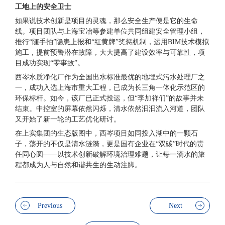
工地上的安全卫士
如果说技术创新是项目的灵魂，那么安全生产便是它的生命
线。项目团队与上海宝冶等参建单位共同组建安全管理小组，
推行“随手拍”隐患上报和“红黄牌”奖惩机制，运用BIM技术模拟
施工，提前预警潜在故障，大大提高了建设效率与可靠性，项
目成功实现“零事故”。
西岑水质净化厂作为全国出水标准
最优
的地埋式污水处理厂之
一，成功入选上海市重大工程，已成为长三角一体化示范区的
环保标杆。如今，该厂已正式投运，但“李加祥们”的故事并未
结束。中控室的屏幕依然闪烁，清水依然汩汩流入河道，团队
又开始了新一轮的工艺优化研讨。
在上实集团的生态版图中，西岑项目如同投入湖中的一颗石
子，荡开的不仅是清水涟漪，更是国有企业在“双碳”时代的责
任同心圆——以技术创新破解环境治理难题，让每一滴水的旅
程都成为人与自然和谐共生的生动注脚。
Previous
Next