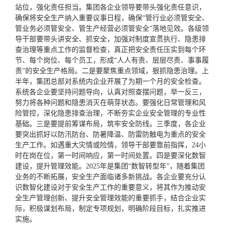
站位，强化责任担当。集团各企业领导要带头强化责任意识，
确保将安全生产纳入重要议事日程，确保“管行业必须管安全、
管业务必须管安全、管生产经营必须管安全”落地见效。各级领
导干部要带头讲安全、抓安全，加强对制度宣贯执行、隐患排
查治理等重点工作的监督检查，真正把安全责任压实到每个环
节、每个岗位、每个员工，形成“人人有责、层层尽责、事事履
责”的安全生产格局。二是要聚焦重点领域，狠抓隐患治理。上
半年，集团总部对系统内企业开展了为期一个月的安全检查。
系统各企业要坚持问题导向，认真对照查摆问题，举一反三，
努力将各种问题和隐患消灭在萌芽状态。要强化日常管理和风
险管控，深化隐患排查治理，不断夯实企业安全管理的专业性
基础。三是要提前筹谋布局，筑牢安全防线。三季度，各企业
要突出抓好以防汛防台、防暑降温、防雷防触电为重点的安全
生产工作。如遇重大灾情或险情，领导干部要靠前指挥，24小
时在岗在位，
第一
时间响应，
第一
时间处置。四是要深化数智
建设，提升管理效能。2025年是集团“数智转型年”，随着集团
业务的不断拓展，安全生产面临诸多新挑战。各企业要充分认
识数智化建设对于安全生产工作的重要意义，将其作为推动安
全生产管理创新、提升安全管理效能的重要抓手，结合企业实
际，积极谋划布局，制定专项规划，明确阶段目标，扎实推进
实施。