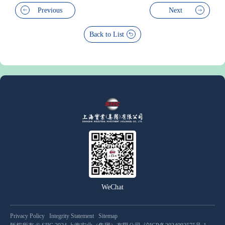
Previous
Next
Back to List
WeChat
Privacy Policy
Integrity Statement
Sitemap