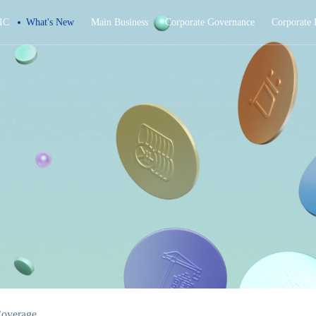
IC
What's New
Main Business
Corporate Governance
Corporate 
overage