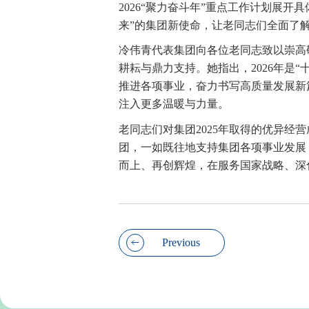
2026“聚力奋斗年”重点工作计划展
来”的集团新使命，让老同志们全面了
冷伟青代表集团向各位老同志致以崇高
耕耘与鼎力支持。她指出，2026年是
推进各项事业，奋力书写高质量发展新
注入更多温暖与力量。
老同志们对集团2025年取得的优异经
团，一如既往地支持集团各项事业发展
而上、再创辉煌，在服务国家战略、深
Previous