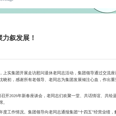
聚力叙发展！
前夕，上实集团开展走访慰问退休老同志活动，集团领导通过交流
沈晓初，感谢所有老领导、老同志为集团发展倾注心血，作出重
织召开2026年新春座谈会，老同志们欢聚一堂、共话情谊、共
席。
年度工作情况。集团领导向老同志通报集团“十四五”经营业绩，