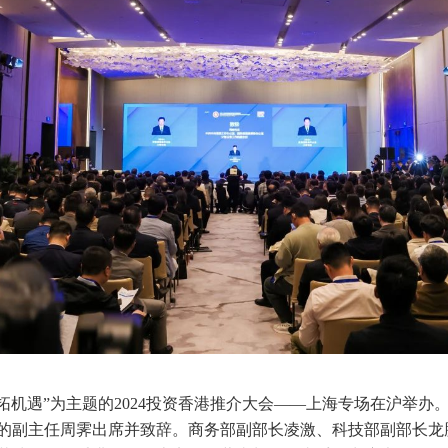
共拓机遇”为主题的2024投资香港推介大会——上海专场在沪举
的副主任周霁出席并致辞。商务部副部长凌激、科技部副部长龙