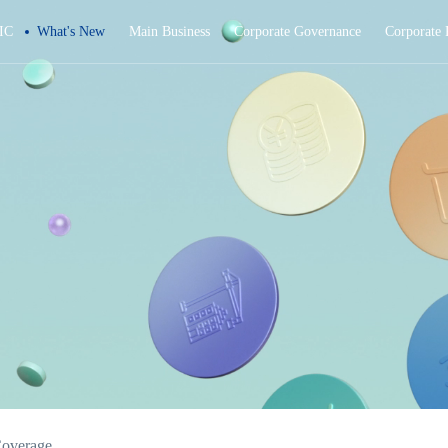
IC
What's New
Main Business
Corporate Governance
Corporate 
overage