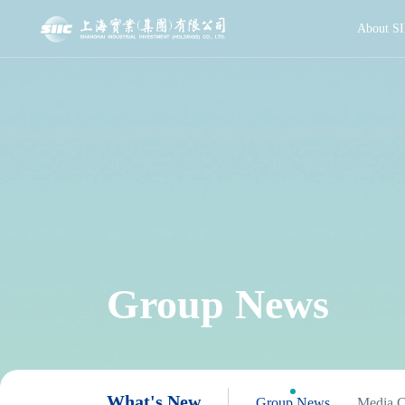
About SI
Group News
What's New
Group News
Media C