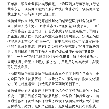
研考察，帮助企业解决实际问题。上海医药执行董事兼执行总
裁李永忠、镁信健康创始人兼首席执行官张小栋、镁信健康总
裁王润东等参与调研并汇报工作。
镁信健康作为上海医药开创性孵化的创新型医疗服务健康平
台，荣幸入选上海市119家重点企业“服务包”制度项目。上海市
人大常委会副主任宗明一行首先参观了镁信健康展厅，详细了
解企业发展历程和惠民保障重点业务的开展情况。宗明还为镁
信健康送上重点企业“服务包”，其中既有根据公司发展定位提
供的普惠政策集成，也有针对公司实际需求制定的具体解决方
案，并明确相关部门工作人员担任镁信健康的专属“服务管
家”，“一对一”为镁信健康提供专业化服务、解决个性化诉求。
宗明强调，希望企业用好“服务包”，用足用好各类政策，实现
更好更快发展。
上海医药执行董事兼执行总裁李永忠介绍了上药立足华东，走
向全国的企业发展历程，并表示公司将“服务为荣”作为文化理
念，通过精益运营，打造高质量医药流通新平台。
镁信健康创始人兼首席执行官张小栋介绍了镁信健康的企业成
长史，汇报了目前公司的发展规模、业务模式和行业地位，特
别通过惠民保及带病体保险业务展现了镁信健康以多元和创新
支付手段，致力于服务产业融合、服务社会民众的有利实践。