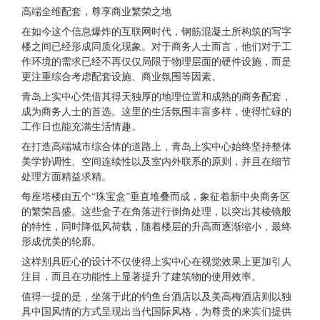
高端全维配套，尊享商业繁荣之地
在如今这个信息爆炸的互联网时代，钢筋混凝土所构筑的写字
楼之间已经形成同质化现象。对于商务人士而言，他们对于工
作环境的需求已经不再仅仅局限于物理层面的硬件设施，而是
更注重综合考虑配套设施、商业氛围等因素。
青岛上实中心凭借其得天独厚的地理位置和成熟的商务配套，
成为商务人士的首选。这里的生活氛围丰富多样，使得忙碌的
工作日也能充满生活情趣。
在打造高端城市综合体的道路上，青岛上实中心始终坚持整体
美学协调性、空间连续性以及室内外联系的原则，并且在细节
处理方面精益求精。
每座塔楼由五个“珠宝盒”垂直堆叠而成，象征着新中央商务区
的繁荣昌盛。这些盒子在角落进行倒角处理，以突出其棱镜般
的特性，同时降低风荷载，随着楼层的升高而逐渐缩小，最终
形成优美的轮廓。
这样别具匠心的设计不仅使得上实中心在视觉效果上更加引人
注目，而且在功能性上显著提升了建筑物的使用效率。
值得一提的是，坐落于此的钓鱼台酒店以及美高梅酒店则以独
具中国风情的方式呈现出当代国际风格，为尊贵的来宾们提供