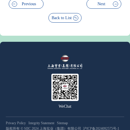
Previous
Next
Back to List
WeChat
Privacy Policy
Integrity Statement
Sitemap
版权所有 © SIIC 2024 上海实业（集团）有限公司
沪ICP备2024092575号-1