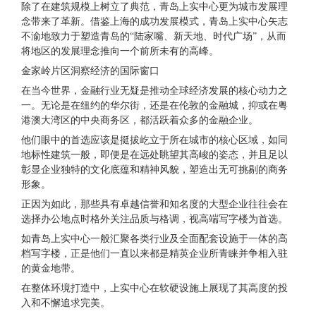
除了在建筑规模上树立了典范，青岛上实中心更为城市发展理
念带来了革新。借鉴上海的成功发展模式，青岛上实中心矢志
不渝地致力于塑造青岛的“陆家嘴、新天地、时代广场”，从而
将地区的发展理念推向一个前所未有的高峰。
金家岭片区洞察经济的国际窗口
在当今世界，金融行业无疑是推动全球经济发展的核心动力之
一。无论是在纽约的华尔街，还是在伦敦的金融城，抑或在粤
港澳大湾区的中央商务区，都活跃着众多的金融企业。
他们眼中的首选应该是挺拔屹立于所在城市的核心区域，如同
地标性建筑一般，即便是在远处眺望其高峻的姿态，并且足以
彰显企业独特的文化底蕴和精神风貌，塑造出无可挑剔的商务
形象。
正因为如此，那些具有卓越信誉和知名度的大型企业往往会在
选择办公地点时格外关注品质与格调，视高端写字楼为首选。
如青岛上实中心一般汇聚各类行业及全面配套设施于一体的高
档写字楼，正是他们一直以来都是精英企业所青睐并争相入驻
的黄金地带。
在整体环境打造中，上实中心在软硬设施上展现了其高度的投
入和不懈追求完美。