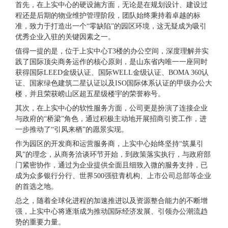
首先，在上实中心的硬设施方面，无论是在规划设计、建设过
程还是后期的物业维护管理阶段，团队始终秉持着卓越的标
准，致力于打造出一个“零缺陷”的园区环境，这无疑成为吸引
优秀企业入驻的关键因素之一。
值得一提的是，位于上实中心T3楼的办公空间，深度理解并实
践了国际顶尖商务运作的核心原则，是山东省内唯一一座同时
获得国际LEED金级认证、国际WELL金级认证、BOMA 360认
证、国家绿色建筑二星认证以及ISO国际体系认证的甲级办公大
楼，并且荣获崂山区超五星级楼宇的荣誉称号。
其次，在上实中心的软性服务方面，公司更是扮演了连接企业
与政府的“桥梁”角色，通过积极主动地开展招商引资工作，进
一步推动了“引凤来栖”的愿景实现。
作为园区的开发商和运营服务商，上实中心始终坚持“筑巢引
凤”的理念，从商务洽谈环节开始，到政策落实执行，与政府部
门紧密协作，通过为企业提供全面且细致入微的服务支持，已
成为众多银行分行、世界500强驻青机构、上市公司总部等企业
的首选之地。
总之，随着全球化进程的加速推进以及资源整合能力的不断增
强，上实中心将逐渐成为推动国际经济发展、引领办公潮流趋
势的重要力量。