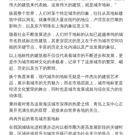
伟大的建筑来代表她。这座伟大的建筑，就是城市地标。”
纵观整个世界，人们对某个特定城市的印象，往往从其地标建
筑中得以洞见。就像帝国大厦在纽约的地位，卢浮宫在巴黎的
影响力，以及东方明珠在上海的象征意义等。
随着社会不断发展进步，人们对于地标的认知已超越单纯的城
市名胜或标志性建筑，其更深层次的意义在于作为城市空间功
能的关键节点，丰富的历史文化内涵以及产业发展的象征。
以上地标性的建筑都不仅仅代表着城市的不断进步和发展，更
是作为城市精神文化的承载者，记录下了这座城市的繁荣、崛
起、历史以及当下的辉煌。
换个角度来看，现代城市的地标无疑是一件杰出的建筑艺术
品，展示着城市的无穷魅力；而在市场层面上，城市地标更是
经济文化繁荣的舞台，同时也是城市发展成就与综合实力的生
动体现。
秉持着对青岛这座海滨城市深厚的热爱之情，青岛上实中心正
展开充满生机的双臂，迎接来自世界各地的关注。
冉冉升起的青岛城市新地标
在我国城镇化进程逐步迈向以都市圈为更高发展阶段的关键时
期，区域价值提升与城市升级已然成为社会关注的焦点，并为