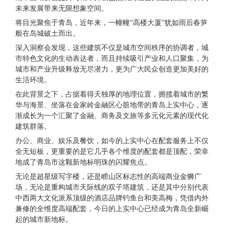
未来发展带来无限想象空间。
将目光聚焦于青岛，近年来，一幢幢“高楼大厦”犹如雨后春笋
般在岛城破土而出。
深入洞察会发现，这些建筑不仅是城市空间秩序的协调者，城
市特色文化的生动表达者，而且持续吸引产业和人口聚集，为
城市和产业升级释放无尽潜力，更为广大民众创造更加美好的
生活环境。
在此背景之下，占据着得天独厚的地理位置，拥揽着城市的繁
华与海景、坐落在金家岭金融区心脏地带的青岛上实中心，逐
渐成长为一个汇聚了金融、商务及文旅等多元化元素的现代化
建筑群落。
办公、商业、娱乐及餐饮，如今的上实中心在配套服务上不仅
全无短板，更重要的是它几乎各个维度的配套都是顶配，荣幸
地成了青岛市这颗新地标明珠的闪耀焦点。
无论是超星级写字楼，还是崂山区标志性的高端商业金狮广
场，无论是重构城市天际线的双子塔建筑，还是其中分别代表
中西两大文化派系顶级的酒店品牌钓鱼台和美高梅，凭借内外
兼修的全维度高端配套，今日的上实中心已经成为青岛全新崛
起的城市新地标。