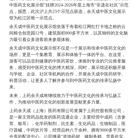
中医药文化展示馆”挂牌2024-2026年度上海市“非遗在社区”示范
点，据悉，此次沪上共23个示范点获选，余天成中医文化展示
馆为松江区
唯一
示范点。
余天成中医药文化展示馆坐落于有着松江网红打卡地之称的云
间粮仓创意园12号，建筑面积800多平方米，以其独特的文化魅
力吸引着众多游客前来参观体验。
余天成中医药文化展示馆不仅是一个展示和传承中医药文化的
场所，更是一个集教育、展示和体验于一体的平台。在这里，
游客可以品尝到健康的中医药茶饮，体验到专业的穴位推拿服
务，感受到中医药文化的博大精深。同时，展示馆还积极开展
与学校、企业、社区等机构的合作，开展余天成中医药研学、
科普活动，让更多人了解并参与到中医药文化的传承弘扬中
来。
未来，上药余天成将继续致力于中医药文化的传承与弘扬工
作，为推动中医药文化的创新发展贡献更多力量。
上药余天成（上海）医药有限公司隶属于上药控股有限公司，
是一家主营药品批发的医药流通企业，主要经营中成药（含参
茸、银耳），化学药制剂，抗生素，生化药品，生物制品，医
疗器械，中药饮片等，经营品种八千余种。拥有9000多平方米
仓库的配送中心。公司继承“道地药材、修制务精、货真价实、