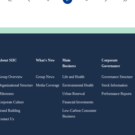
About SIIC
What's New
Main
Corporate
Business
Governance
Group Overview
Group News
Life and Health
Governance Structure
rganizational Structure
Media Coverage
Environmental Health
Stock Information
ilestones
Urban Renewal
Performance Reports
orporate Culture
Financial Investments
rand Building
Low-Carbon Consumer
Business
ontact Us