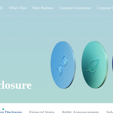
IC
What's New
Main Business
Corporate Governance
Corporate 
closure
on Disclosure
Financial Status
Public Announcements
Subs