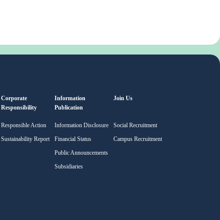
Corporate
Information
Join Us
Responsibility
Publication
Responsible Action
Information Disclosure
Social Recruitment
Sustainability Report
Financial Status
Campus Recruitment
Public Announcements
Subsidiaries