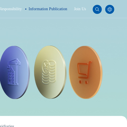
Responsibility
Information Publication
Join Us
idiaries