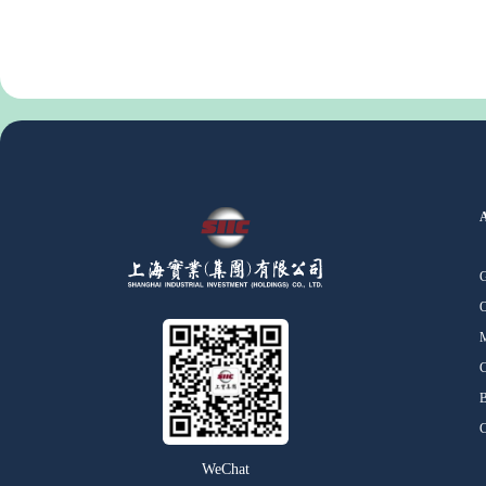
O
M
C
B
C
WeChat