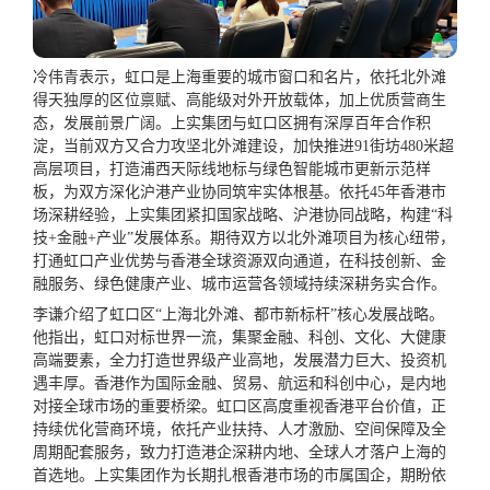
冷伟青表示，虹口是上海重要的城市窗口和名片，依托北外滩
得天独厚的区位禀赋、高能级对外开放载体，加上优质营商生
态，发展前景广阔。上实集团与虹口区拥有深厚百年合作积
淀，当前双方又合力攻坚北外滩建设，加快推进91街坊480米超
高层项目，打造浦西天际线地标与绿色智能城市更新示范样
板，为双方深化沪港产业协同筑牢实体根基。依托45年香港市
场深耕经验，上实集团紧扣国家战略、沪港协同战略，构建“科
技+金融+产业”发展体系。期待双方以北外滩项目为核心纽带，
打通虹口产业优势与香港全球资源双向通道，在科技创新、金
融服务、绿色健康产业、城市运营各领域持续深耕务实合作。
李谦介绍了虹口区“上海北外滩、都市新标杆”核心发展战略。
他指出，虹口对标世界
一流
，集聚金融、科创、文化、大健康
高端要素，全力打造
世界级
产业高地，发展潜力巨大、投资机
遇丰厚。香港作为国际金融、贸易、航运和科创中心，是内地
对接全球市场的重要桥梁。虹口区高度重视香港平台价值，正
持续优化营商环境，依托产业扶持、人才激励、空间保障及全
周期配套服务，致力打造港企深耕内地、全球人才落户上海的
首选
地。上实集团作为长期扎根香港市场的市属国企，期盼依