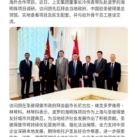
海外合作项目，近日，上实集团董事长冷伟青带队赴波罗的海
明珠项目调研。访问团先后拜会当地政府、中国驻圣彼得堡总
领馆，实地查看项目及民生配套，并与驻外骨干员工座谈交
流。
访问团在圣彼得堡市政府拜会副市长尼古拉・维克多罗维奇・
林琴科。林琴科表示，波罗的海明珠项目作为上海与圣彼得堡
友好城市共建典范，为当地经济社会发展作出了积极贡献。圣
彼得堡市将持续优化营商环境、强化法治保障，全力支持中资
企业深耕本地发展，期待依托沪圣友好合作根基，进一步探索