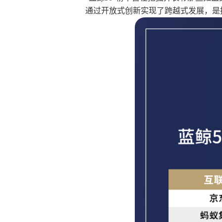
通过开放式创新实现了跨越式发展，是