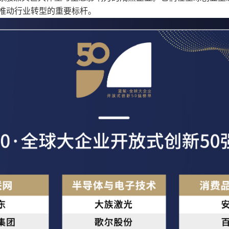
推动行业转型的重要标杆。