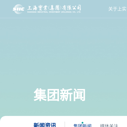
关于上实
集团新闻
新闻资讯
集团新闻
媒体关注