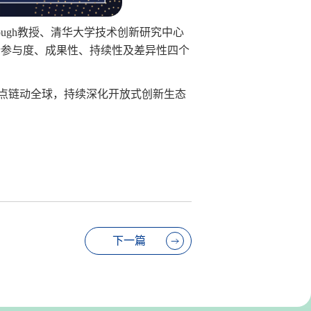
rough教授、清华大学技术创新研究中心
创新参与度、成果性、持续性及差异性四个
点链动全球，持续深化开放式创新生态
下一篇