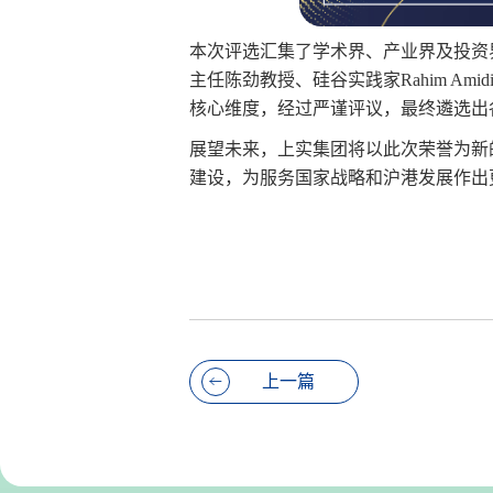
本次评选汇集了学术界、产业界及投资界的权
主任陈劲教授、硅谷实践家Rahim 
核心维度，经过严谨评议，
最
终遴选出
展望未来，上实集团将以此次荣誉为新
建设，为服务国家战略和沪港发展作出
上一篇