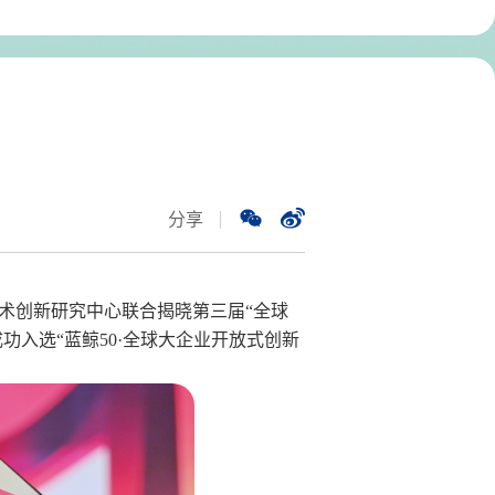
分享
大学技术创新研究中心联合揭晓第三届“全球
功入选“蓝鲸50·全球大企业开放式创新