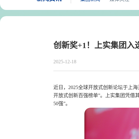
创新奖+1！上实集团入选
2025-12-18
近日，2025全球开放式创新论坛于上海开幕
开放式创新百强榜单”。上实集团凭借其
50强”。