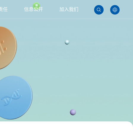
责任
信息公开
加入我们