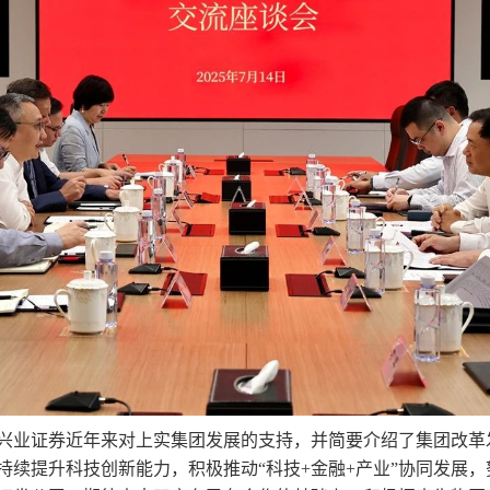
兴业证券近年来对上实集团发展的支持，并简要介绍了集团改革
持续提升科技创新能力，积极推动“科技+金融+产业”协同发展，