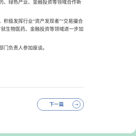
药、绿色产业、金融投资等领域合作新
积极发挥行业“资产发现者”“交易撮合
方就生物医药、金融投资等领域进一步加
部门负责人参加座谈。
下一篇