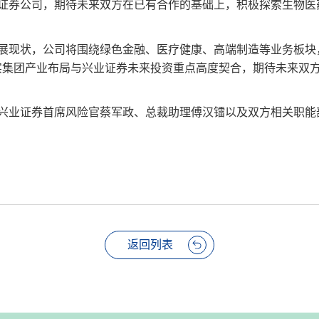
证券公司，期待未来双方在已有合作的基础上，积极探索生物医
展现状，公司将围绕绿色金融、医疗健康、高端制造等业务板块，
实集团产业布局与兴业证券未来投资重点高度契合，期待未来双
兴业证券首席风险官蔡军政、总裁助理傅汉镭以及双方相关职能
返回列表