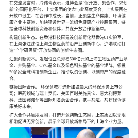
在交流发言时，冷伟青表示，进博会是“促开放、聚合作、求创
新”的国际化平台，上实集团的使命与此高度契合。上实集团在
开放中诞生、在合作中成长，当前，正聚焦生命健康、环境健
康产业主赛道，加快建设世界
一流
绿色健康产业控股集团，链
接全球科技创新资源和伙伴，共谋开放合作新篇章。
构建创新生态。在香港科技园建设创新孵化器香港
01
实验室，
在上海张江建设上海生物医药前沿产业创新中心，沪港联动打
造“产学研医资”开放协同的创新生态圈。
汇聚创新资本。发起设立总规模
500
亿元的上海生物医药产业基
金、并购基金、
CVC
基金以及绿色科技基金的基金矩阵，领投
50
多家全球科技创新企业，推动以资促创、以创带产的深度融
合。
链接国际合作。 环保领域打造新加坡
最
大的环保水务上市公
司；医药领域与瑞士罗氏、美国百时美施贵宝、意大利博莱
科、法国赛诺菲等国际知名药企合作，携手共进，共建绿色健
康美好未来。
扩大合作共赢朋友圈，打造开源创新生态圈，上实集团以无限
相融促进无界创新，展示全球开放新格局下的上海企业力量。