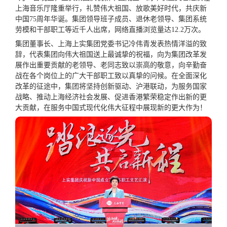
上海音乐厅隆重举行，礼赞伟大祖国、放歌美好时代，共庆新
中国75周年华诞。集团领导班子成员、退休老领导、集团系统
劳模和干部职工等近千人出席，网络直播浏览量达12.2万次。
集团董事长、上海上实集团党委书记冷伟青发表热情洋溢的致
辞，代表集团向伟大祖国送上最诚挚的祝福，向为集团改革发
展作出重要贡献的老领导、老同志致以崇高的敬意，向辛勤奋
战在各个岗位上的广大干部职工致以真挚的问候。在全面深化
改革的征途中，集团将坚持创新驱动、沪港联动，为服务国家
战略、推动上海经济社会发展、促进香港繁荣稳定作出新的更
大贡献，在服务中国式现代化伟大征程中展现新的更大作为！