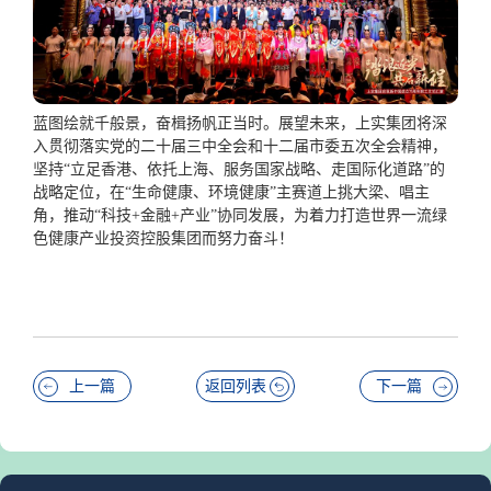
蓝图绘就千般景，奋楫扬帆正当时。展望未来，上实集团将深
入贯彻落实党的二十届三中全会和十二届市委五次全会精神，
坚持“立足香港、依托上海、服务国家战略、走国际化道路”的
战略定位，在“生命健康、环境健康”主赛道上挑大梁、唱主
角，推动“科技+金融+产业”协同发展，为着力打造世界一流绿
色健康产业投资控股集团而努力奋斗！
上一篇
返回列表
下一篇