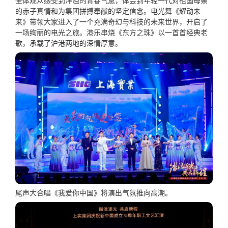
全体观众感受到洋溢的青春气息，体会到年轻一代对祖国母亲
的赤子真情和为集团拼搏奉献的坚定信念。电光舞《耀动未
来》带领大家进入了一个充满奇幻与科技的未来世界，开启了
一场绚丽的电光之旅。港乐串烧《东方之珠》以一首首经典老
歌，承载了沪港两地的深情厚意。
尾声大合唱《我爱你中国》将演出气氛推向高潮。