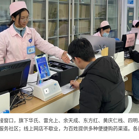
接窗口，旗下华氏、雷允上、余天成、东方红、黄庆仁栈、四明、
在岗服务社区；线上网店不歇业，为百姓提供多种便捷购药渠道。