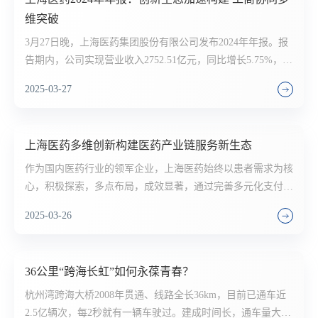
维突破
3月27日晚，上海医药集团股份有限公司发布2024年年报。报
告期内，公司实现营业收入2752.51亿元，同比增长5.75%，其
中：医药工业实现销售收入237.31亿元；医药商业实现销售收
2025-03-27
入2515.20亿元，同比增长7.47%。公司实现归母净利润45.53
亿元，同比增长20.82%，其中：工业业务贡献利润21.93亿
元，同比增长3.95%；商业业务贡献利润33.85亿元，同比增长
上海医药多维创新构建医药产业链服务新生态
1.05%；扣非归母净利润40.65亿元，同比增长13.04%；2024
年，公司实现经营性现金流净流入58.27亿元，同比增长
作为国内医药行业的领军企业，上海医药始终以患者需求为核
11.39%，实现高质量发展。
心，积极探索，多点布局，成效显著，通过完善多元化支付体
系、深化全产业链布局、推动中医药国际化等举措，持续提升
2025-03-26
创新药可及性与可负担性，助力中国从“医药制造大国”向“医
药创新强国”迈进。
36公里“跨海长虹”如何永葆青春？
杭州湾跨海大桥2008年贯通、线路全长36km，目前已通车近
2.5亿辆次，每2秒就有一辆车驶过。建成时间长，通车量大，