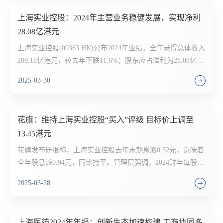
上海实业控股：2024年主营业务稳健发展，实现净利
28.08亿港元
上海实业控股(00363.HK)公布2024年业绩。全年录得总体收入
289.18亿港元，较去年下跌11.6%；股东应占溢利为28.08亿港
元，同比下跌18.0%，下跌主要由于上实发展（600748）交房
2025-03-30
结转收入大幅减少，以及公司直接持有49%权益的“上实海上
湾”项目于去年度确认物业结转入账提供大额盈利贡献，令基
数较高。董事会建议派发末期股息每股52港仙，全年派息每股
花旗：维持上海实业控股“买入”评级 目标价上调至
94港仙，派息率达36.4%。
13.45港元
花旗发布研报称，上海实业控股去年末期息派0.52元，意味着
全年股息派0.94元，同比持平。管理层强调，2024财年每股股
息同比持平，证明对2025财年现金流健康的预期。该行将集团
2025-03-28
目标价由12.4港元上调至13.45港元，维持评级“买入”。
上海医药2024年年报：创新生态加速构建 工商协同多