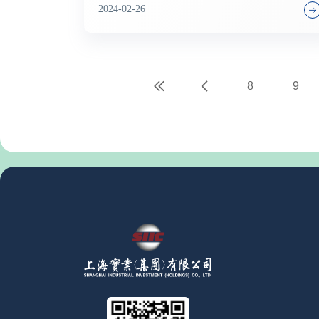
人民币75.729亿元。集团毛利较去年度同期上升
2024-02-26
2.7%至人民币27.044亿元。截至2023年12月31日，
集团的现金和现金等价物达人民币28.9亿元。
8
9