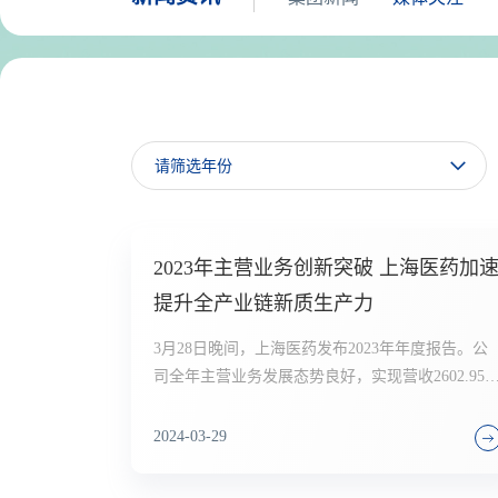
2023年主营业务创新突破 上海医药加
提升全产业链新质生产力
3月28日晚间，上海医药发布2023年年度报告。公
司全年主营业务发展态势良好，实现营收2602.95
元，同比增长12.21%；归母净利润37.68亿元，剔
除一次性损益影响后，归母净利润49.19亿元，同
2024-03-29
增长2.99%。此外，报告期内，公司实现研发投入
26.02亿元，占工业销售收入的9.91%；经营性现金