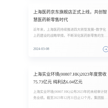
流净流入52.32亿元，同比增长10.29%。
上海医药京东旗舰店正式上线，共创智
慧医药新零售时代
近年来，上海医药持续推进四大转型发展+数字化
上药建设的战略举措，不断深化医药新零售的生态
布局，打造“线上线下”全面融合的产业新业态。3
6日，上海医药京东旗舰店上线启动仪式在北京京
2024-03-08
东总部隆重举行，双方宣布启动合作，上海医药将
入驻京东健康开设上海医药京东自营官方旗舰店和
上海医药官方旗舰店，共同开展线上整合营销，为
消费者带去更加便捷、高效的购药体验。
上海实业环境(00807.HK)2023年度营收
75.73亿元 纯利达6.04亿元
上海实业环境(00807.HK)公布2023年的未经审计财
务业绩。截至2023年12月31日止12个月，集团股东
应占净利润达人民币6.040亿元。2023年集团总收