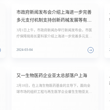
市政府新闻发布会介绍上海进一步完善
多元支付机制支持创新药械发展等有关
情况
3月1日上午，市政府新闻办举行新闻发布会，市医
疗保障局局长夏科家介绍上海进一步完善多元支付
月
机制支持创新药械发展等有关情况。上海市科委副
主任朱启高，上海市卫生健康委副主任虞涛，上海
2024-03-04
市数据局副局长、市大数据中心主任邵军和国家金
融监督管理总局上海监管局副局长曹光群共同出席
新闻发布会，并回答记者提问。
又一生物医药企业亚太总部落户上海
2月18日，在上海生物医药基金的主导下，面向全
球市场的组织工程与再生医学企业睿生生物亚太总
部落户上海宝山，并于当日起正式投入运营。
入