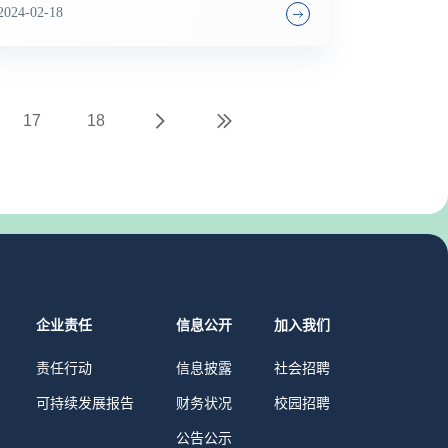
基金投资企业睿生生物（ReLive）的亚太总部将在
2024-02-18
宝山区正式开业。
17
18
企业责任
信息公开
加入我们
责任行动
信息披露
社会招聘
可持续发展报告
财务状况
校园招聘
公告公示