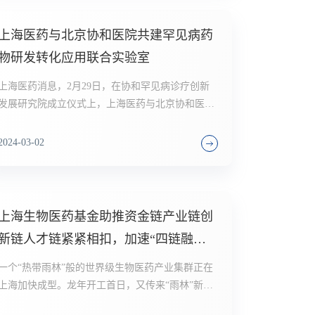
上海医药与北京协和医院共建罕见病药
物研发转化应用联合实验室
上海医药消息，2月29日，在协和罕见病诊疗创新
发展研究院成立仪式上，上海医药与北京协和医院
达成战略合作，共建罕见病药物研发转化应用联合
实验室，未来将聚焦罕见病的前沿研究、精准诊
2024-03-02
治、药物研发、创新转化、临床应用等研究方向，
利用双方优势互补，通过深入合作，共同探索罕见
病药物研究新征程。
上海生物医药基金助推资金链产业链创
新链人才链紧紧相扣，加速“四链融合”
投资“高精尖缺”
一个“热带雨林”般的世界级生物医药产业集群正在
上海加快成型。龙年开工首日，又传来“雨林”新添
国际化前沿科技企业的喜讯：今天，上海生物医药