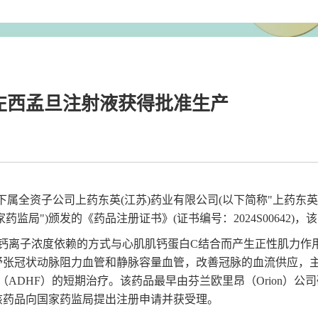
K)：左西孟旦注射液获得批准生产
公司下属全资子公司上药东英(江苏)药业有限公司(以下简称"上药东英
监局")颁发的《药品注册证书》(证书编号：2024S00642)
钙离子浓度依赖的方式与心肌肌钙蛋白C结合而产生正性肌力作用
管，舒张冠状动脉阻力血管和静脉容量血管，改善冠脉的血流供应
DHF）的短期治疗。该药品最早由芬兰欧里昂（Orion）公司研
就该药品向国家药监局提出注册申请并获受理。