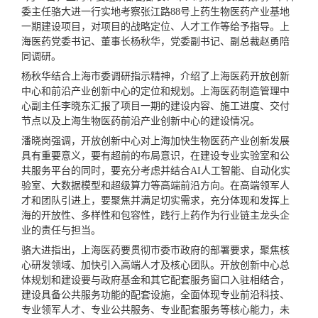
委主任骆大进一行实地考察张江路88号上药生物医药产业基地
一期建设项目，对项目的战略定位、人才工作等给予指导。上
海医药党委书记、董事长杨秋华，党委副书记、副总裁赵勇陪
同调研。
杨秋华结合上海市委调研指示精神，介绍了上海医药开放创新
中心和前沿产业创新中心的定位和规划。上海医药制造管理中
心副主任李晓东汇报了项目一期的建设内容、施工进度、交付
节点以及上海生物医药前沿产业创新中心的建设情况。
潘晓岗强调，开放创新中心对上海加快生物医药产业创新发展
具有重要意义，要有超前的布局意识，在建设专业实验室和公
共服务平台的同时，要充分考虑并结合AI人工智能、自动化实
验室、大数据模型和超级算力等高端前沿方向。在高端领军人
才和团队引进上，要聚焦并满足切实需求，充分体现和发挥上
海的开放性、多样性和包容性，践行上药作为行业链主龙头企
业的责任与担当。
骆大进指出，上海医药要贯彻市委市政府的部署要求，聚焦核
心研发领域、加快引入高端人才及核心团队。开放创新中心总
体规划和建设要与政府基金和其它配套服务窗口入驻相结合，
建设具备公共服务功能的配套设施，全面体现专业前沿科技、
专业领军人才、专业公共服务、专业配套服务等核心能力，未