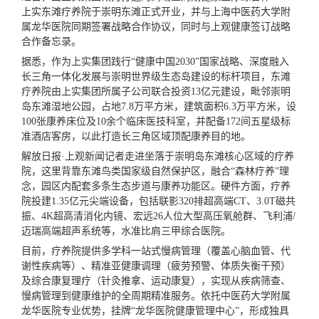
上实东滩疗养院于崇明东滩正式开业，并与上海中医药大学附
属龙华医院同期签署战略合作协议，同时与上观健康签订战略
合作备忘录。
据悉，作为上实集团践行“健康中国2030”国家战略、深度融入
长三角一体化发展与崇明
世界级
生态岛建设的标杆项目，东滩
疗养院由上实集团所属子公司联合投资13亿元建设，毗邻崇明
岛东滩湿地公园，占地7.8万平方米，建筑面积6.3万平方米，设
100张康养床位及10余个临床医技科室，并配备172间五星级标
准酒店客房，以此打造长三角区域顶配康养目的地。
解放日报·上观新闻记者走进坐落于崇明岛东滩核心区域的疗养
院，这里背靠东滩鸟类
国家级
自然保护区，融合“森林疗养”理
念，园区内配套多条生态步道与康养功能区。硬件方面，疗养
院投建1.35亿元
尖端
设备，包括联影320排超高端CT、3.0T磁共
振、4K超高清消化内镜、宏远26人位大型高压氧舱群、飞利浦/
迈瑞高端超声系统等，水准比肩三甲综合医院。
目前，疗养院提供多学科一站式慢病管理（覆盖心脑血管、代
谢性疾病等）、精准亚健康调理（疲劳预警、体质失衡干预）
及综合康复理疗（针灸推拿、运动康复），实现从疾病筛查、
慢病管理到健康维护的全周期精准服务。依托中医药大学附属
龙华医院专业优势，挂牌“龙华医院健康管理中心”，形成独具