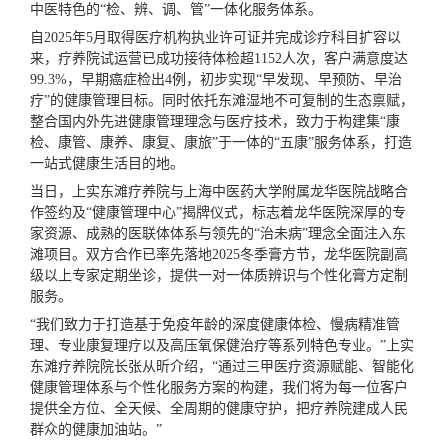
中医特色的“检、辨、调、管”一体化服务体系。
自2025年5月取得医疗机构执业许可证并完成诊疗科目扩容以
来，疗养院试运营已成功接待体检超1152人次，客户满意度达
99.3%，早期癌症检出4例，初步实现“早发现、早预防、早治
疗”的健康管理目标。同时依托东滩湿地不可复制的生态禀赋，
整合国内外先进健康管理理念与医疗技术，致力于构建集“康
检、康管、康养、康复、康旅”于一体的“五康”服务体系，打造
一站式健康生活目的地。
当日，上实东滩疗养院与上海中医药大学附属龙华医院战略合
作签约及“健康管理中心”揭牌仪式，标志着龙华医院深厚的专
家资源、成熟的医联体体系与领先的“治未病”理念全面注入东
滩项目。双方合作已率先落地2025冬季膏方节，龙华医院副高
级以上专家定期坐诊，提供一对一体质辨识与个性化膏方定制
服务。
“我们致力于打造基于免疫年龄的深度健康体检、慢病精准管
理、专业康复理疗以及高压氧保健治疗等系列特色专业。”上实
东滩疗养院院长张从昕介绍，“通过三甲医疗资源赋能、智能化
健康管理体系与个性化服务方案的构建，我们将为每一位客户
提供全方位、全天候、全周期的健康守护，把疗养院建成人民
群众的健康加油站。”