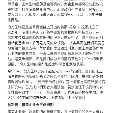
母基金、上海生物医药基金等机构，为企业嫁接风投与股权投
资桥梁；打造专属投资者中心，汇聚政府引导资金、风投、天
使投资人、机构及高净值人群，构建“孵化—投资—并购”全链
条网络。
愈方生物便是这条资金链上开出的美丽“花朵”。这家成立于
2021年，专注于基因治疗药物研发的生物医药科技企业，在
2022年仅有动物药效数据的情况下，就获得了上海生物医药创
新转化基金3000多万元的天使轮领投。“上实集团在我们发展初
期便给予投资支持，帮助我们度过艰难时期。而上海医药作为
行业内的重要力量，一直以来也与我们有着理念上的契合与互
动。这双重渊源，正是我们成为上海前沿首批入驻企业的重要
原因。”愈方生物创始人兼首席科学官张家毓表示。
今年3月，愈方生物完成了超亿元的Pre-A轮融资，现有股东上
海生物医药创新转化基金继续给予支持。同时，由他们研发的
首款
药物JV101，主要用于治疗心衰，在上海东方医院开展的临
床研究中，已完成12例患者入组试验，初步验证了该药物的安
全性和有效性。下一步，企业将进一步推进该药物在中国、澳
大利亚和美国的临床开发。 下转 5版（上接第1版）
创新链：覆盖企业全生命周期
覆盖企业全生命周期的创新链打造，是上海前沿的另一大核心