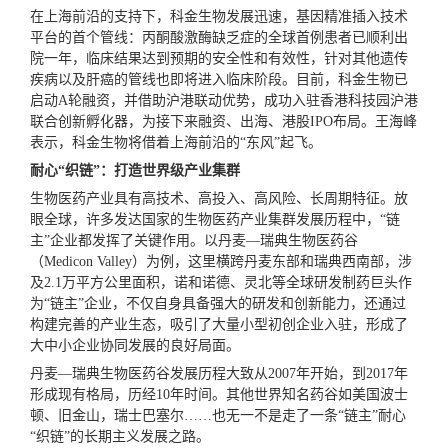
在上海前沿的支持下，科金生物发展迅速，基因精准插入技术
平台的
首个
管线：丙酮酸激酶缺乏症的全球首例患者已顺利出
院一年，临床结果达到预期的安全性和有效性，针对其他遗传
疾病以及肝癌的管线也即将进入临床阶段。目前，科金生物已
启动A轮融资，并借助沪港联动优势，成功入驻香港科技园沪港
联合创新孵化器，为接下来融资、出海、港股IPO布局。王海峰
表示，科金生物将借着上海前沿的“东风”起飞。
耐心“织链”：打造
世界级
产业集群
生物医药产业具有高技术、高投入、高风险、长周期特征。放
眼全球，许多发达国家的生物医药产业集群发展历程中，“链
主”企业都发挥了关键作用。以丹麦—瑞典生物医药谷
（Medicon Valley）为例，这里横跨丹麦东部和瑞典西南部，涉
及2.1万平方公里面积，诺和诺德、灵北等全球研发制药巨头作
为“链主”企业，不仅自身具备强大的研发和创新能力，还通过
构建完善的产业生态，吸引了大量小型初创企业入驻，形成了
大中小企业协同发展的良好局面。
丹麦—瑞典生物医药谷发展历程大致从2007年开始，到2017年
形成现有格局，历经10年时间。其他世界知名药谷如美国波士
顿、旧金山，瑞士巴塞尔……也无一不是走了一条“链主”耐心
“织链”的长期主义发展之路。