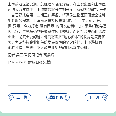
上海前沿深谙此道。总经理李晓东介绍，在上实集团和上海医
药的大力支持下，上海前沿将分三期开发，总规划220亩，一期
75亩已建成启用，二期正在筹备，将满足生物医药研发全流程
配套服务需求。上海前沿将持续集聚“政、产、学、研、医、
资”要素，全力打造“没有围墙”的研发创新中心，聚焦细胞与基
因治疗、罕见病药物等颠覆性技术领域，严选符合生态的优质
企业；尤其重要的是，他们将发挥“耐心资本”的长周期支持优
势，为硬科技企业提供跨发展阶段的坚定陪伴，上下游协同，
向着打造
世界级
生物医药产业集群的目标稳步迈进。
记者 吴卫群 见习记者 高晨辉
[2025-08-08 解放日报头版]
上一篇
返回列表
下一篇