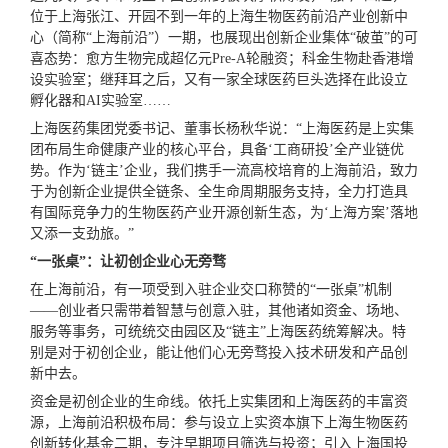
位于上海张江、开园不到一年的上海生物医药前沿产业创新中
心（简称“上海前沿”）一期，也展现出创新企业集体“破茧”的可
喜态势：愈方生物完成超亿元Pre-A轮融资；科金生物赴香港增
设实验室；继拜耳之后，又有一家全球医药巨头选择在此设立
孵化器和AI实验室……
上海医药集团党委书记、董事长杨秋华说：“上海医药是上实集
团布局生命健康产业的核心平台，具备‘工商研投’全产业链优
势。作为‘链主’企业，我们携手
一流
高校培育的上海前沿，致力
于为创新企业提供全链条、全生命周期服务支持，全力打造具
有国际竞争力的生物医药产业开源创新生态，为‘上海方案’落地
又添一支劲旅。”
“一张桌”：让初创企业心无旁骛
在上海前沿，有一项受到入驻企业交口称赞的“一张桌”机制
——创业者只需带着智慧与创意入驻，其他诸如资金、场地、
服务等事务，可统统交由园区及“链主”上海医药统筹解决。特
别是对于初创企业，能让他们心无旁骛投入技术研发和产品创
新中去。
资金是初创企业的生命线。依托上实集团和上海医药的丰富资
源，上海前沿积极布局：参与设立上实资本旗下上海生物医药
创新转化基金二期，专注早期项目筛选与投资；引入上海国投