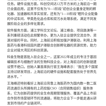
任务。硬件设施方面，科创空间达12万平方米的上海前沿一期
已全面启用，这里不仅有为“0—1阶段”初创企业量身定制的孵
化器、加速器和共享实验室，还有为“1—10阶段”瞪羚企业配备
的中试车间、甲类危化品仓库和双污水处理系统，满足不同发
展阶段企业的多样化需求。
软件服务方面，浦江学科交叉论坛、浦江峰会、项目路演等一
系列重磅活动在此频繁举办，更为入驻企业提供交流合作、资
源对接的平台。同时，上海前沿积极加强沪港联动，利用上海
医药与香港科技园共建沪港联合创新孵化器的资源优势，助力
企业对接大湾区的科创资源。
科金生物是首批入驻企业之一，这家2022年成立的专注于基因
编辑技术与细胞疗法的生物科技企业，对上海前沿的创新链建
设赞不绝口。创始人兼首席执行官王海峰表示：“我在多个国家
主持过研发项目，上海前沿的硬件设施和配套服务处于世界先
进水平。”
王海峰还特别看好上海前沿背靠上海医药作为国内数一数二医
药流通巨头所拥有的上药控股CSO（合同销售组织）服务体
系，它为创新药提供的全生命周期管理服务、覆盖产品上市前
合作到市场营销环节的流通链，将助力企业下一步能走通从研
发到市场的产业链闭环。